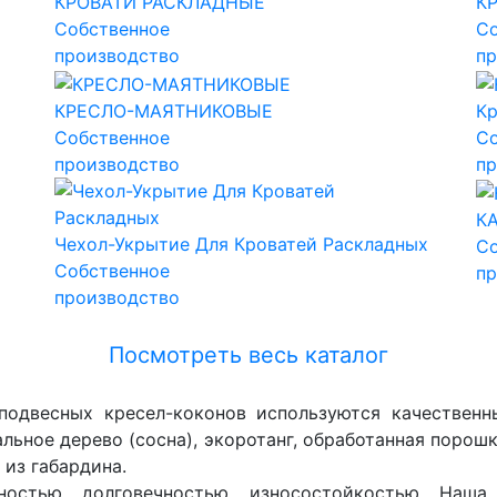
КРОВАТИ РАСКЛАДНЫЕ
К
Собственное
Со
производство
пр
КРЕСЛО-МАЯТНИКОВЫЕ
Кр
Собственное
Со
производство
пр
К
Чехол-Укрытие Для Кроватей Раскладных
Со
Собственное
пр
производство
Посмотреть весь каталог
подвесных кресел-коконов используются качественн
альное дерево (сосна), экоротанг, обработанная порош
 из габардина.
ностью, долговечностью, износостойкостью. Наша 