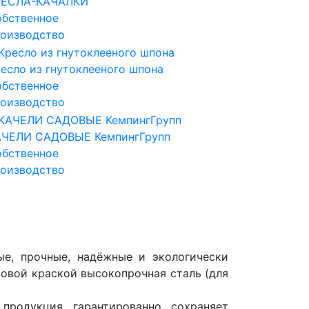
РЕСЛА-КАЧАЛКИ
бственное
оизводство
есло из гнутоклееного шпона
бственное
оизводство
АЧЕЛИ САДОВЫЕ КемпингГрупп
бственное
оизводство
ые, прочные, надёжные и экологически
ковой краской высокопрочная сталь (для
продукция гарантированно сохраняет