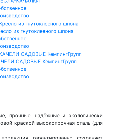
РЕСЛА-КАЧАЛКИ
бственное
оизводство
есло из гнутоклееного шпона
бственное
оизводство
АЧЕЛИ САДОВЫЕ КемпингГрупп
бственное
оизводство
ые, прочные, надёжные и экологически
ковой краской высокопрочная сталь (для
продукция гарантированно сохраняет