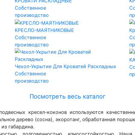
КРОВАТИ РАСКЛАДНЫЕ
К
Собственное
Со
производство
пр
КРЕСЛО-МАЯТНИКОВЫЕ
Кр
Собственное
Со
производство
пр
К
Чехол-Укрытие Для Кроватей Раскладных
Со
Собственное
пр
производство
Посмотреть весь каталог
подвесных кресел-коконов используются качественн
альное дерево (сосна), экоротанг, обработанная порош
 из габардина.
ностью, долговечностью, износостойкостью. Наша 