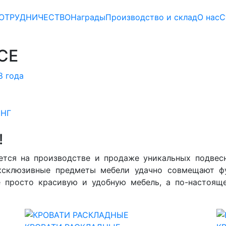
ОТРУДНИЧЕСТВО
Награды
Производство и склад
О нас
С
СЕ
8 года
СНГ
!
ется на производстве и продаже уникальных подвес
эксклюзивные предметы мебели удачно совмещают ф
е просто красивую и удобную мебель, а по-настоящ