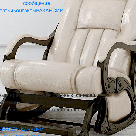
сообщение
татьи
Контакты
ВАКАНСИИ
ных кресел-коконов, садовых качелей в
функцию обычного посадочного места с
ему эксклюзивные, высококачественные