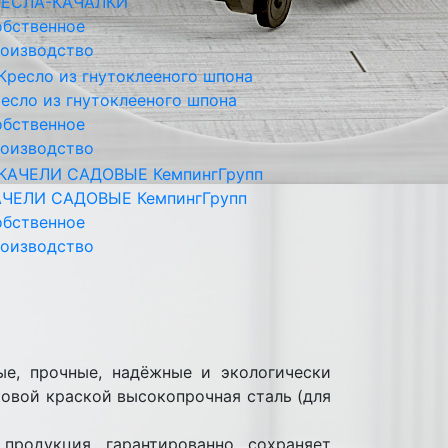
РЕСЛА-КАЧАЛКИ
бственное
оизводство
есло из гнутоклееного шпона
бственное
оизводство
АЧЕЛИ САДОВЫЕ КемпингГрупп
бственное
оизводство
ые, прочные, надёжные и экологически
ковой краской высокопрочная сталь (для
продукция гарантированно сохраняет