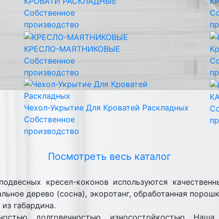
КРОВАТИ РАСКЛАДНЫЕ
К
Собственное
Со
производство
пр
КРЕСЛО-МАЯТНИКОВЫЕ
Кр
Собственное
Со
производство
пр
К
Чехол-Укрытие Для Кроватей Раскладных
Со
Собственное
пр
производство
Посмотреть весь каталог
подвесных кресел-коконов используются качественн
альное дерево (сосна), экоротанг, обработанная порош
 из габардина.
ностью, долговечностью, износостойкостью. Наша 