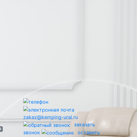
zakaz@kemping-ural.ru
заказать
0
звонок
оставить