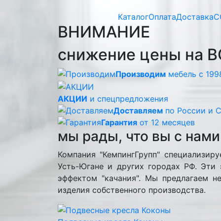
Каталог
Оплата
Доставка
С
ВНИМАНИЕ
снижение цены на В
Производим
мебель с 199
АКЦИИ
и спецпредложения
Доставляем
по России и 
Гарантия
от 12 месяцев
мы рады, что вы с нами
Компания "КемпингГрупп" специализиру
Усть-Югане и других городах РФ. Эти
эффектом "качания". Мы предлагаем н
изделия собственного производства.